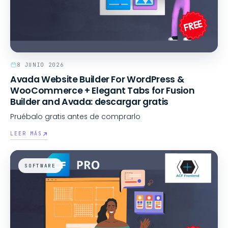
8 JUNIO 2026
Avada Website Builder For WordPress &
WooCommerce + Elegant Tabs for Fusion
Builder and Avada: descargar gratis
Pruébalo gratis antes de comprarlo
LEER MÁS
info@moiseefweb.com
SOFTWARE
+34 610 607 725
+34 671 451 634