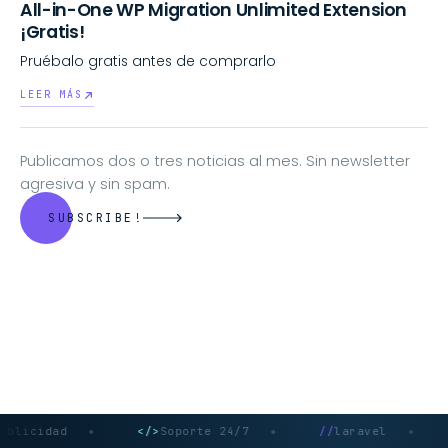
All-in-One WP Migration Unlimited Extension
¡Gratis!
Pruébalo gratis antes de comprarlo
LEER MÁS
Publicamos dos o tres noticias al mes. Sin newsletter
agresiva y sin spam.
SUBSCRIBE!
dad
</>
Soporte 24/7
//
laravel
//
nex