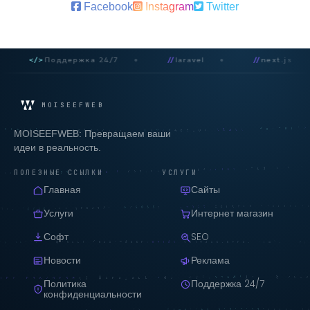
Facebook
Instagram
Twitter
</>
Поддержка 24/7
//
laravel
//
next.js
MOISEEFWEB
MOISEEFWEB: Превращаем ваши
идеи в реальность.
ПОЛЕЗНЫЕ ССЫЛКИ
УСЛУГИ
Главная
Сайты
Услуги
Интернет магазин
Софт
SEO
Новости
Реклама
Политика
Поддержка 24/7
конфиденциальности