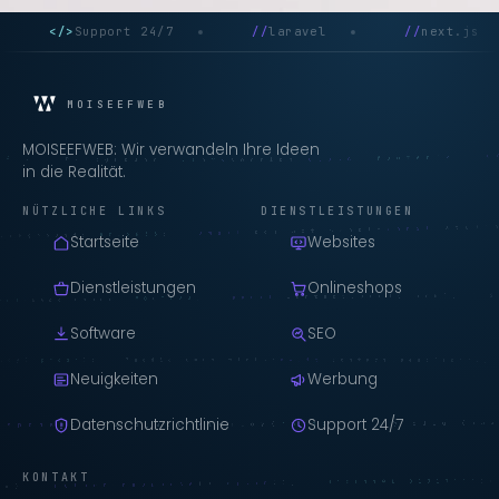
</>
Support 24/7
//
laravel
//
next.js
MOISEEFWEB
MOISEEFWEB: Wir verwandeln Ihre Ideen
in die Realität.
NÜTZLICHE LINKS
DIENSTLEISTUNGEN
Startseite
Websites
Dienstleistungen
Onlineshops
Software
SEO
Neuigkeiten
Werbung
Datenschutzrichtlinie
Support 24/7
KONTAKT