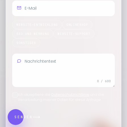
E-Mail
Korrektes Format 'name@something.com'
WEBSITE-ENTWICKLUNG
ONLINESHOP
SEO UND WERBUNG
WEBSITE-SUPPORT
SONSTIGES
Nachrichtentext
0 / 600
Etwas ausführlicher bitte — mindestens 10 Zeichen
Ich akzeptiere die
Datenschutzrichtlinie
und die
Verarbeitung meiner Daten für diese Anfrage.
SENDEN