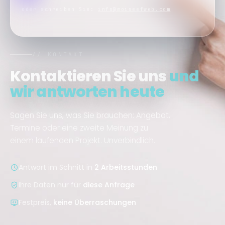
oder schreiben Sie:
info@moiseefweb.com
// KONTAKT
Kontaktieren Sie uns
und
wir antworten heute
Sagen Sie uns, was Sie brauchen: Angebot,
Termine oder eine zweite Meinung zu
einem laufenden Projekt. Unverbindlich.
Antwort im Schnitt in
2 Arbeitsstunden
Ihre Daten nur für
diese Anfrage
Festpreis,
keine Überraschungen