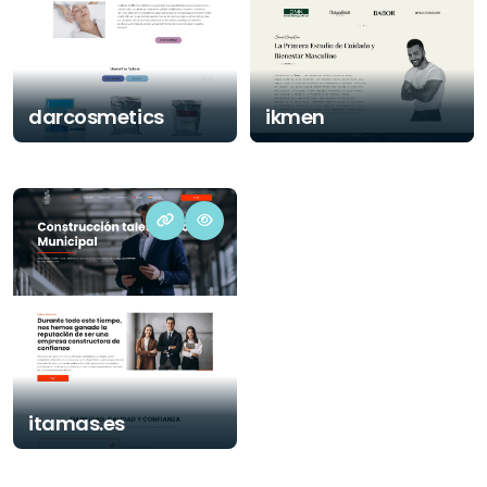
darcosmetics
ikmen
itamas.es