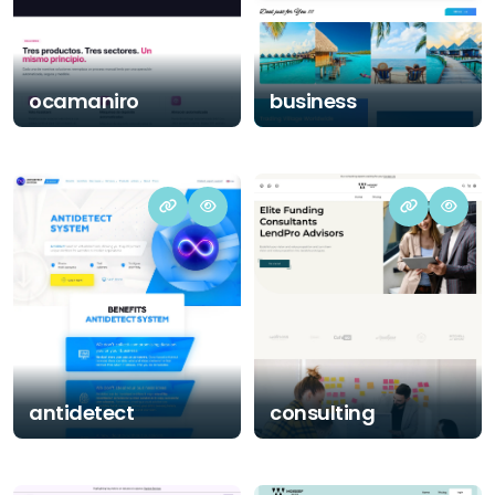
info@moiseefweb.com
+34 610 607 725
+34 671 451 634
ocamaniro
business
Lass was platzen
60 SEKUNDEN AN NICHTS DENKEN
antidetect
consulting