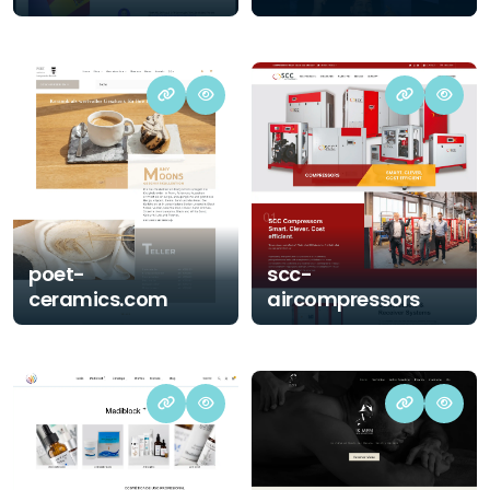
poet-
scc-
ceramics.com
aircompressors