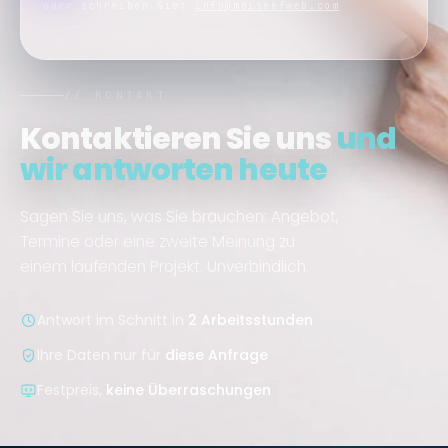
oder schreiben Sie:
info@moiseefweb.com
// KONTAKT
Kontaktieren Sie uns
und
wir antworten heute
Sagen Sie uns, was Sie brauchen: Angebot,
Termine oder eine zweite Meinung zu
einem laufenden Projekt. Unverbindlich.
Antwort im Schnitt in
2 Arbeitsstunden
Ihre Daten nur für
diese Anfrage
Festpreis,
keine Überraschungen