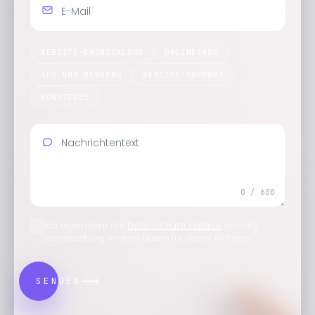
E-Mail
Korrektes Format 'name@something.com'
WEBSITE-ENTWICKLUNG
ONLINESHOP
SEO UND WERBUNG
WEBSITE-SUPPORT
SONSTIGES
Nachrichtentext
0 / 600
Etwas ausführlicher bitte — mindestens 10 Zeichen
Ich akzeptiere die
Datenschutzrichtlinie
und die
Verarbeitung meiner Daten für diese Anfrage.
SENDEN