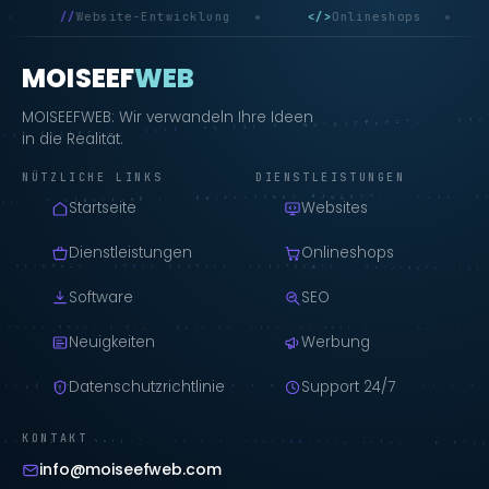
weltweit
//
Website-Entwicklung
</>
Onlineshop
MOISEEF
WEB
MOISEEFWEB: Wir verwandeln Ihre Ideen
in die Realität.
NÜTZLICHE LINKS
DIENSTLEISTUNGEN
Startseite
Websites
Dienstleistungen
Onlineshops
Software
SEO
Neuigkeiten
Werbung
Datenschutzrichtlinie
Support 24/7
KONTAKT
info@moiseefweb.com