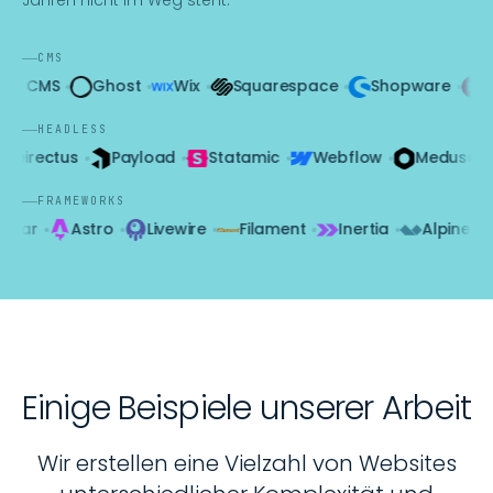
Jahren nicht im Weg steht.
CMS
Ghost
Wix
Squarespace
Shopware
Element
HEADLESS
ful
Directus
Payload
Statamic
Webflow
Med
FRAMEWORKS
Astro
Livewire
Filament
Inertia
Alpine.js
Tail
Einige Beispiele unserer Arbeit
Wir erstellen eine Vielzahl von Websites