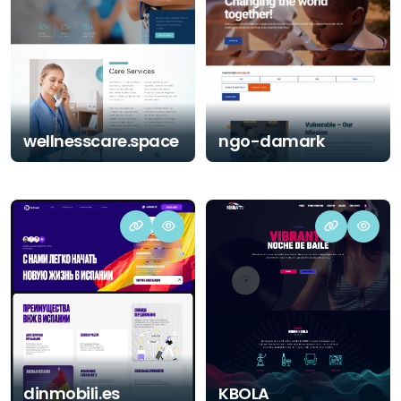
wellnesscare.space
ngo-damark
dinmobili.es
KBOLA