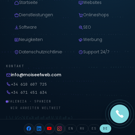
Startseite
Websites
Dienstleistungen
Onlineshops
Software
SEO
Neuigkeiten
Werbung
Datenschutzrichtlinie
Support 24/7
KONTAKT
info@moiseefweb.com
+34 610 607 725
+34 671 451 634
VALENCIA · SPANIEN
WIR ARBEITEN WELTWEIT
MOISEEFWEB
EN
RU
ES
DE