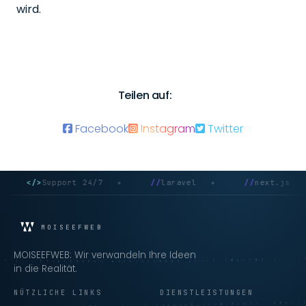
wird.
Teilen auf:
Facebook
Instagram
Twitter
</>
Support 24/7
//
laravel
//
next.js
MOISEEFWEB
MOISEEFWEB: Wir verwandeln Ihre Ideen
in die Realität.
NÜTZLICHE LINKS
DIENSTLEISTUNGEN